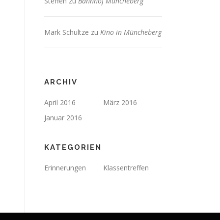
Steffen
zu
Bahnhof Müncheberg
Mark Schultze
zu
Kino in Müncheberg
ARCHIV
April 2016
März 2016
Januar 2016
KATEGORIEN
Erinnerungen
Klassentreffen