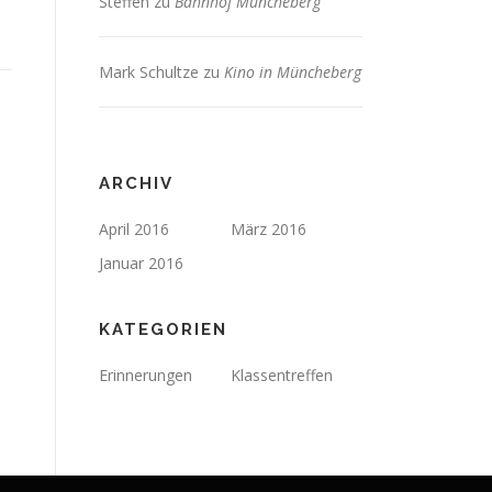
Steffen
zu
Bahnhof Müncheberg
Mark Schultze
zu
Kino in Müncheberg
ARCHIV
April 2016
März 2016
Januar 2016
KATEGORIEN
Erinnerungen
Klassentreffen