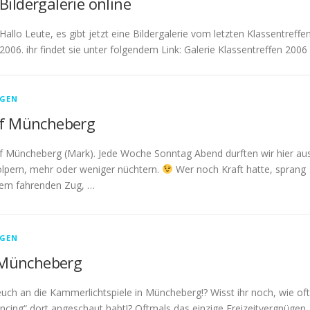
Bildergalerie online
Hallo Leute, es gibt jetzt eine Bildergalerie vom letzten Klassentreffe
2006. ihr findet sie unter folgendem Link: Galerie Klassentreffen 2006
GEN
f Müncheberg
 Müncheberg (Mark). Jede Woche Sonntag Abend durften wir hier au
lpern, mehr oder weniger nüchtern.
Wer noch Kraft hatte, sprang
em fahrenden Zug, …
GEN
 Müncheberg
 euch an die Kammerlichtspiele in Müncheberg!? Wisst ihr noch, wie oft
ancing“ dort angeschaut habt!? Oftmals das einzige Freizeitvergnügen,