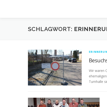
Zum
Inhalt
springen
SCHLAGWORT:
ERINNER
ERINNERU
Besuchs
Wir waren O
ehemaligen 
Turnhalle s