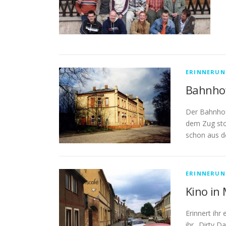
ERINNERUN
Bahnho
Der Bahnhof
dem Zug sto
schon aus d
ERINNERUN
Kino in
Erinnert ihr
ihr „Dirty D