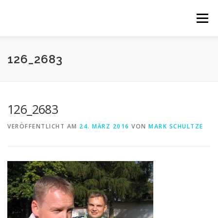
Zum
Inhalt
Menü
springen
HOME
BALD IST ES SOWEIT
SCHULE
126_2683
GALERIE
ZAHLEN
NEWS
KONTAKT
126_2683
VERÖFFENTLICHT AM
24. MÄRZ 2016
VON
MARK SCHULTZE
LOGIN