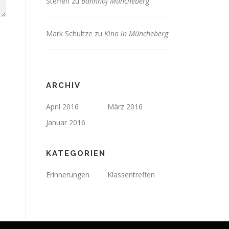
Steffen
zu
Bahnhof Müncheberg
Mark Schultze
zu
Kino in Müncheberg
ARCHIV
April 2016
März 2016
Januar 2016
KATEGORIEN
Erinnerungen
Klassentreffen